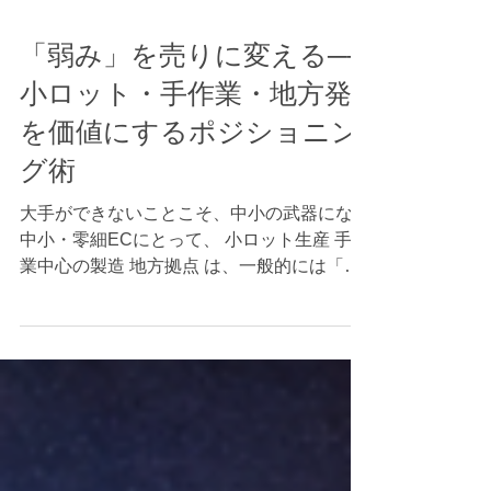
「弱み」を売りに変える──
小ロット・手作業・地方発
を価値にするポジショニン
グ術
大手ができないことこそ、中小の武器になる
中小・零細ECにとって、 小ロット生産 手作
業中心の製造 地方拠点 は、一般的には「非
効率」「スケールしにくい」と見なされがち
です。 しかし近年の地方EC・中小製造業の
事例を見ると、これらの特性を**“弱み”では
なく“独自価値”として再定義し、差別化に成
功しているケース**が増えています。 重要な
のは、「できないことを補う」のではなく、