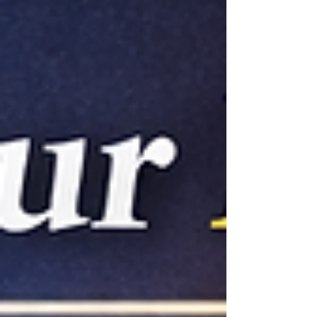
「できないからこそ生まれる価値を前面に出
す」発想です。 以下、実在事例をもとにそ
のポジショニングを整理します。 事例1：山
ト小笠原商店 ──地方小規模商店が越境EC
で評価を得た理由 長野県松本市の「山ト小
笠原商店」は、越境EC事例として紹介され
ています。 同店は観光土産に特化し、地域
色の強い商品を小ロットで展開。大量生産や
大規模広告を前提とせず、 地域性の強い商
品選定 海外向けローカライズの強化 少量多
品種でのテスト販売 といった戦略を採用し
ています。 大量展開ではなく、「日本らし
さ」「地域文化」「手仕事の温度感」を価値
として伝える設計が、海外市場での差別化に
つながったと紹