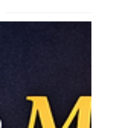
「指名買いEC」とは何か──「誰でもいい
客」を追わない覚悟 ECで売上を安定させる
ためには、「一度だけ買う新規客を追い続け
る店」から、「少数のファンが繰り返し指名
して買う店」への転換が不可欠です。 リピ
ーターは新規顧客に比べて獲得コストが低
く、購入頻度や購入単価も高くなる傾向があ
ります。そのため、ECの長期的な利益の多
くはリピーターによって支えられていると、
各種調査や実務レポートでも繰り返し指摘さ
れています。 ここでいう「指名買いEC」と
は、モール内の価格比較や検索結果から偶然
選ばれるのではなく、「ブランド名」「ショ
ップ名」で検索され、直接訪問して購入され
る状態を指します。 この状態を作ることが
できれば、広告費や値引きに依存しない、持
続可能なファンベース型ECへと移行するこ
とができます。 事例1：やずやに学ぶ「定期