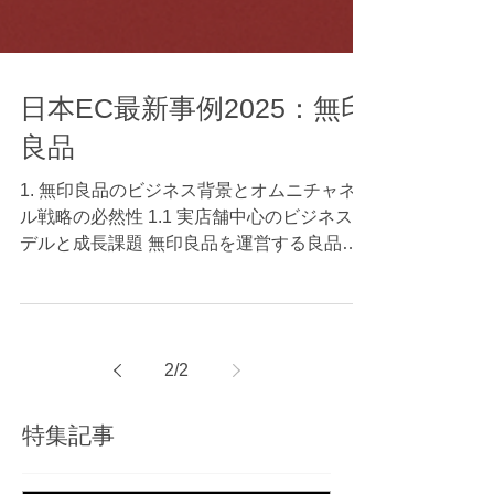
日本EC最新事例2025：無印
良品
1. 無印良品のビジネス背景とオムニチャネ
ル戦略の必然性 1.1 実店舗中心のビジネスモ
デルと成長課題 無印良品を運営する良品計
画は、2016年2月時点で国内直営店を312店
舗展開し、売上の約9割を実店舗が占める、
典型的な「実店舗中心型」ビジネスモデルの
企業でした。 データで越境者に寄り添うメ
2
/
2
ディア データのじかん オムニチャネル化が
課題となった背景には、次のようなポイント
があります。 顧客行動の多様化と把握の難
特集記事