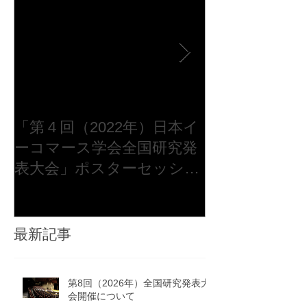
しさ 実店舗での購入、ECサイトでの商品検
索・購入、スマホアプリでの情報収集など、
顧客は複数のタッチポイントを行き来するよ
うになった一方で、企業側ではそれらを統合
して把握できていませんでした。 チャネル
間の情報分断 実店舗のPOSデータとECサイ
トのデータが別管理で、同一顧客の全体像
（どのチャネルで、どのように無印良品と接
点を持っているか）が見えにくい状況でし
た。 エリアマネージャーによるデータ活用
「第４回（2022年）日本イ
第4回（202
の難しさ 数千万件規模の顧客データが存在
ーコマース学会全国研究発
表大会開催に
するにもかかわらず、従来の分析ツールは機
表大会」ポスターセッショ
能が多く操作も複雑で、ITの専門家ではない
ン（メタバース会場）参加
エリアマネージャーや
者募集のご案内
最新記事