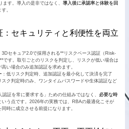
あります。導入の是非ではなく、
導入後に承認率と体験を回
ます。
証：セキュリティと利便性を両立
Dセキュア2.0で採用される**リスクベース認証（Risk-
on：RBA）**です。取引ごとのリスクを判定し、リスクが低い場合は
が高い場合のみ追加認証を求めます。
ー
：低リスク判定時、追加認証を最小化して決済を完了
リスク判定時のみ、ワンタイムパスワードや生体認証など
本人認証を常に要求する」ための仕組みではなく、
必要な時
いう点です。2026年の実務では、RBAの最適化こそが
を同時に成立させる前提になります。