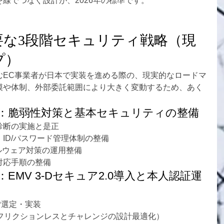
線でつなぐ設計が、2026年の標準です。
必要な3段階セキュリティ戦略（現
プ）
むEC事業者が日本で実装を進める際の、現実的なロードマ
模や体制、外部委託範囲により大きく変動するため、あく
）：脆弱性対策と基本セキュリティの整備
診断の実施と是正
ID/パスワード管理体制の整備
ルウェア対策の運用整備
対応手順の整備
：EMV 3-Dセキュア2.0導入と本人認証運
SP選定・実装
（フリクションレスとチャレンジの設計最適化）