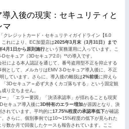
キュア導入後の現実：セキュリティと
ンマ
「クレジットカード・セキュリティガイドライン【6.0
。これにより、EC加盟店は
2025年3月末（3月31日）まで
5年4月1日から原則施行
という実務運用に入っています。こ
3-Dセキュア（3Dセキュア2.0）**の導入です。
ード会社による本人認証を通じて、番号盗用型不正を抑止する
例として、メルカリはEMV 3-Dセキュア導入後に、不正
明しています。さらに、導入後の離脱は
2%前後
に抑えら
、「3Dセキュア＝必ず大きくカゴ落ちする」という固定観
も成り立ちません。
ロー」「エラー要因」「決済承認率」が揺れることも現実
Dセキュア導入後に
3D特有のエラー増加
が原因となり、決
測されています。平均的に
17.75%程度の承認率低下
が確認
。さらに、個別事例では10〜15%程度の低下が見られた
より数か月で回復したケースも報告されています。ここ