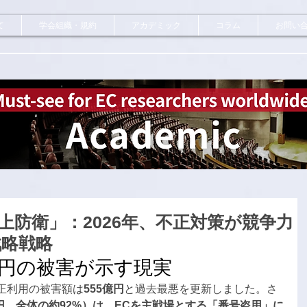
て
学会組織・規約
アカデミック
コラム
お問い
上防衛」：2026年、不正対策が競争力
戦略戦略
億円の被害が示す現実
不正利用の被害額は
555億円
と過去最悪を更新しました。さ
5億円、全体の約92%）は、ECを主戦場とする「番号盗用」に