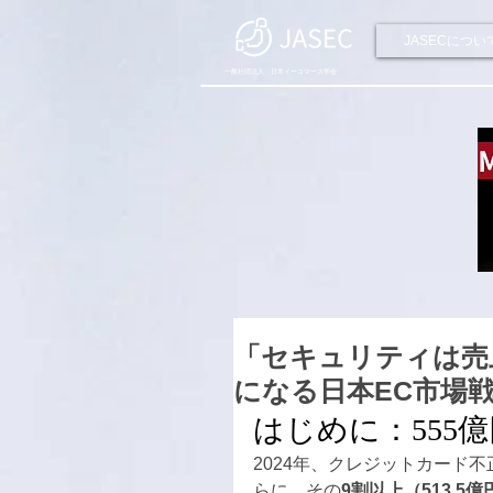
JASECについ
一般社団法人 日本イーコマース学会
「セキュリティは売
になる日本EC市場
はじめに：555
2024年、クレジットカード
らに、その
9割以上（513.