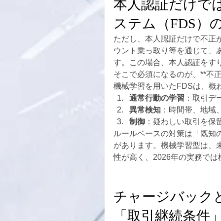
本人認証だけで
ステム（FDS）
ただし、本人認証だけで不正
ウント乗っ取り等を通じて、
す。この場合、本人認証をす
そこで必須になるのが、**不正検知シ
機械学習を用いたFDSは、概
通常行動の学習
：取引デ
異常検知
：時間帯、地域
制御
：疑わしい取引を保
ルールベースの対策は「既知
があります。機械学習型は、
性が高く、2026年の実務で
チャージバック
「取引継続条件