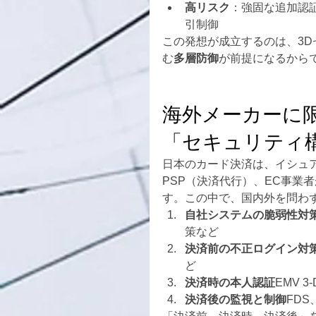
高リスク
：強固な追加認
引制御
この発想が成立するのは、3D
む
多層防御
が前提になるから
海外メーカーに
「セキュリティ
日本のカード決済は、イシュ
PSP（決済代行）、EC事業
す。この中で、国内外を問わ
自社システムの脆弱性対
策など
決済前の不正ログイン対
ど
決済時の本人認証
EMV 
決済後の監視と制御
FD