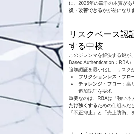
に、2026年の競争の本質が
復・改善できるか
が差になり
リスクベース認
する中核
このジレンマを解決する鍵が、3
Based Authenticati
追加認証を最小化し、リスク
フリクションレス・フロ
チャレンジ・フロー
：高
追加認証を要求
重要なのは、RBAは「強い
だけ強くする
ための仕組みだと
「不正抑止」と「売上防衛」