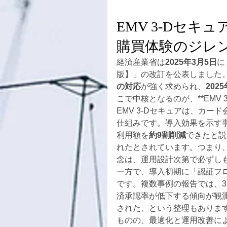
EMV 3-Dセ
購買体験のジレ
経済産業省は
2025年3月5日
に
版】」の改訂を公表しました
の対応
が強く求められ、
202
こで中核となるのが、**EMV 
EMV 3-Dセキュアは、カ
仕組みです。導入効果を示す事
利用額を
約9割削減
できたと説
れたとされています。つまり
念は、運用設計次第で必ずし
一方で、導入初期に「認証フ
です。複数事例の報告では、3
済承認率が低下する傾向が観
された、という整理もあります
ものの、最適化と運用改善に