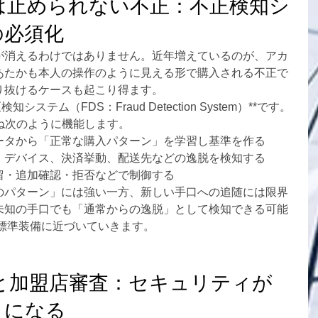
は止められない不正：不正検知シ
の必須化
が消えるわけではありません。近年増えているのが、アカ
あたかも本人の操作のように見える形で購入される不正で
り抜けるケースも起こり得ます。
ステム（FDS：Fraud Detection System）**です。
ね次のように機能します。
ータから「正常な購入パターン」を学習し基準を作る
、デバイス、決済挙動、配送先などの逸脱を検知する
留・追加確認・拒否などで制御する
のパターン」には強い一方、新しい手口への追随には限界
未知の手口でも「通常からの逸脱」として検知できる可能
は標準装備に近づいていきます。
と加盟店審査：セキュリティが
」になる