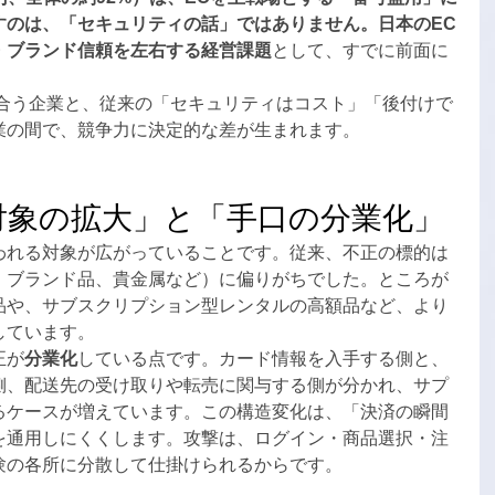
すのは、「セキュリティの話」ではありません。日本のEC
・ブランド信頼を左右する経営課題
として、すでに前面に
き合う企業と、従来の「セキュリティはコスト」「後付けで
業の間で、競争力に決定的な差が生まれます。
対象の拡大」と「手口の分業化」
われる対象が広がっていることです。従来、不正の標的は
、ブランド品、貴金属など）に偏りがちでした。ところが
品や、サブスクリプション型レンタルの高額品など、より
しています。
正が
分業化
している点です。カード情報を入手する側と、
側、配送先の受け取りや転売に関与する側が分かれ、サプ
るケースが増えています。この構造変化は、「決済の瞬間
を通用しにくくします。攻撃は、ログイン・商品選択・注
験の各所に分散して仕掛けられるからです。