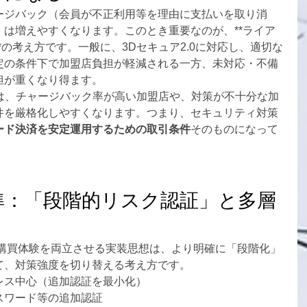
ージバック（会員が不正利用等を理由に支払いを取り消
は増えやすくなります。このとき重要なのが、**ライア
*の考え方です。一般に、3Dセキュア2.0に対応し、適切な
定の条件下で加盟店負担が軽減される一方、未対応・不備
担が重くなり得ます。
Pは、チャージバック率が高い加盟店や、対策が不十分な加
件を厳格化しやすくなります。つまり、セキュリティ対策
ード決済を安定運用するための取引条件
そのものになって
標準：「段階的リスク認証」と多層
と購買体験を両立させる実装思想は、より明確に「段階化」
て、対策強度を切り替える考え方です。
レス中心（追加認証を最小化）
スワード等の追加認証