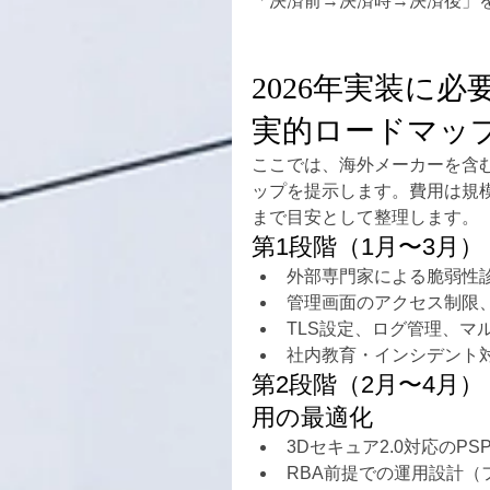
「決済前→決済時→決済後」を
2026年実装に
実的ロードマッ
ここでは、海外メーカーを含
ップを提示します。費用は規
まで目安として整理します。
第1段階（1月〜3月
外部専門家による脆弱性
管理画面のアクセス制限、
TLS設定、ログ管理、マ
社内教育・インシデント
第2段階（2月〜4月）
用の最適化
3Dセキュア2.0対応のP
RBA前提での運用設計