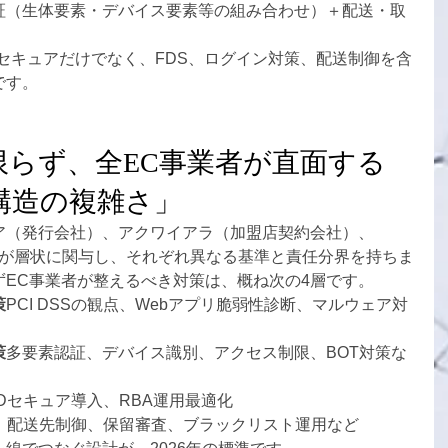
証（生体要素・デバイス要素等の組み合わせ）＋配送・取
セキュアだけでなく、FDS、ログイン対策、配送制御を含
です。
限らず、全EC事業者が直面する
構造の複雑さ」
ア（発行会社）、アクワイアラ（加盟店契約会社）、
者が層状に関与し、それぞれ異なる基準と責任分界を持ちま
ずEC事業者が整えるべき対策は、概ね次の4層です。
策
PCI DSSの観点、Webアプリ脆弱性診断、マルウェア対
策
多要素認証、デバイス識別、アクセス制限、BOT対策な
3-Dセキュア導入、RBA運用最適化
S、配送先制御、保留審査、ブラックリスト運用など