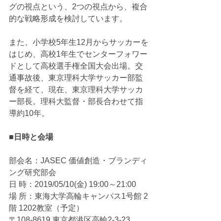
グの視点という、2つの視点から、複合
的な戦略形成を検討しています。
また、小学校5年生12月からサッカーを
はじめ、高校1年生でセンターフォワー
ドとして高校選手権全国大会出場。交
通事故後、東京理科大学サッカー部監
督を経て、現在、東京理科大学サッカ
ー部長。理科大監督・部長合わせて指
導約10年。
■日時と会場
部会名：JASEC 価値創造・ブランディ
ング研究部会
日 時：2019/05/10(金) 19:00～21:00 
場 所：東海大学高輪キャンパス1号館 2
階 1202教室（予定）
〒108-8619 東京都港区高輪2-3-23 