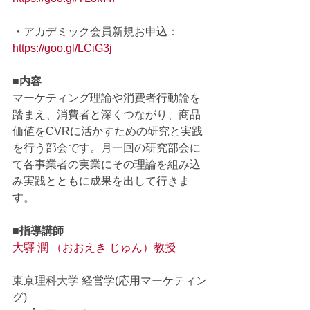
・アカデミック会員新規お申込：
https://goo.gl/LCiG3j
■内容
マーケティング理論や消費者行動論を
踏まえ、消費者と深くつながり、商品
価値をCVRに活かすための研究と実践
を行う部会です。月一回の研究部会に
て各事業者の実業にその理論を組み込
み実践とともに成果を出して行きま
す。
■指導講師
大驛 潤 （おおえき じゅん）教授
東京理科大学 経営学(応用マーケティン
グ)