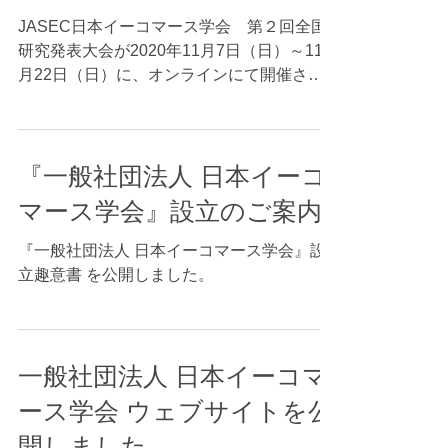
第２回（２０２０年）全国
研究発表大会開催について
JASEC日本イーコマース学会 第２回全国
研究発表大会が2020年11月7日（日）～11
月22日（日）に、オンラインにて開催され
ます。（15日間の期間内に聴きたい発表を
好きな時に視聴可能）多くの会員の皆さまの
ご参加およびご発表を心よりお待ちしており
ます。 ...
『一般社団法人 日本イーコ
マース学会』設立のご案内
『一般社団法人 日本イーコマース学会』設
立趣意書 を公開しました。