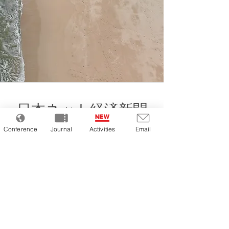
日本ネット経済新聞
Conference
Journal
Activities
Email
日本ネット経済新聞は、株式会社日本
流通産業新聞社が発行する日本最古の
EC業界専門週刊紙です。
2007年創刊（2011年に現名称に刷
新）以来、Amazon、楽天、ZOZOな
ど大手企業への独占取材や業界キーパ
ーソンへのインタビューを通じて、