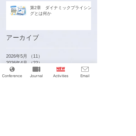
第2章 ダイナミックプライシン
グとは何か
アーカイブ
2026年5月
（11）
11件の記事
2026年4月
（22）
22件の記事
2026年3月
（4）
4件の記事
Conference
Journal
Activities
Email
2026年2月
（19）
19件の記事
2026年1月
（10）
10件の記事
2025年12月
（11）
11件の記事
2025年11月
（20）
20件の記事
2025年10月
（10）
10件の記事
2025年7月
（14）
14件の記事
2025年6月
（8）
8件の記事
2025年3月
（1）
1件の記事
2025年2月
（1）
1件の記事